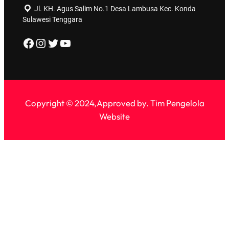
Jl. KH. Agus Salim No.1 Desa Lambusa Kec. Konda
Sulawesi Tenggara
https://web.facebook.com/profile.php?id=100077647453186
Instagram
Twitter
YouTube
Copyright © 2024,Approved by. Tim Pengelola
Website