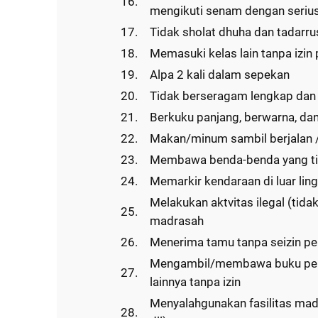
16.
mengikuti senam dengan seriu
17.
Tidak sholat dhuha dan tadarru
18.
Memasuki kelas lain tanpa izi
19.
Alpa 2 kali dalam sepekan
20.
Tidak berseragam lengkap dan 
21.
Berkuku panjang, berwarna, da
22.
Makan/minum sambil berjalan /
23.
Membawa benda-benda yang t
24.
Memarkir kendaraan di luar li
Melakukan aktvitas ilegal (ti
25.
madrasah
26.
Menerima tamu tanpa seizin p
Mengambil/membawa buku perp
27.
lainnya tanpa izin
Menyalahgunakan fasilitas madr
28.