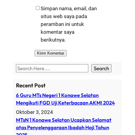
Simpan nama, email, dan
situs web saya pada
peramban ini untuk
komentar saya
berikutnya.
S
Search
e
a
Recent Post
r
6 Guru MTs Negeri 1 Konawe Selatan
c
Mengikuti FGD Uji Keterbacaan AKMI 2024
h
Oktober 3, 2024
MTsN 1 Konawe Selatan Ucapkan Selamat
atas Penyelenggaraan Ibadah Haji Tahun
2025