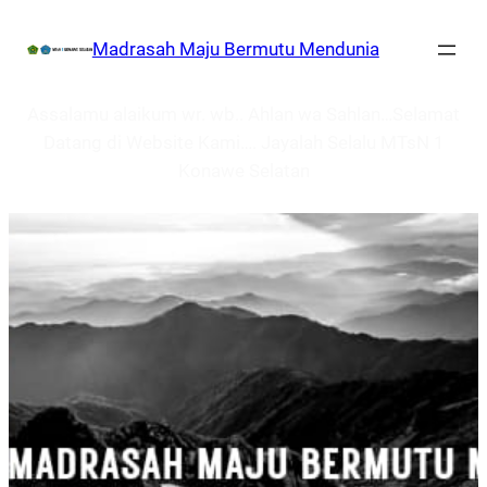
Lewati
Madrasah Maju Bermutu Mendunia
ke
konten
Assalamu alaikum wr. wb.. Ahlan wa Sahlan…Selamat
Datang di Website Kami…. Jayalah Selalu MTsN 1
Konawe Selatan