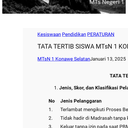
Kesiswaan
Pendidikan
PERATURAN
TATA TERTIB SISWA MTsN 1 K
MTsN 1 Konawe Selatan
Januari 13, 2025
TATA T
Jenis, Skor, dan Klasifikasi Pe
No
Jenis Pelanggaran
1.
Terlambat mengikuti Proses Be
2.
Tidak hadir di Madrasah tanpa
3.
Keluar tanpa izin pada saat P