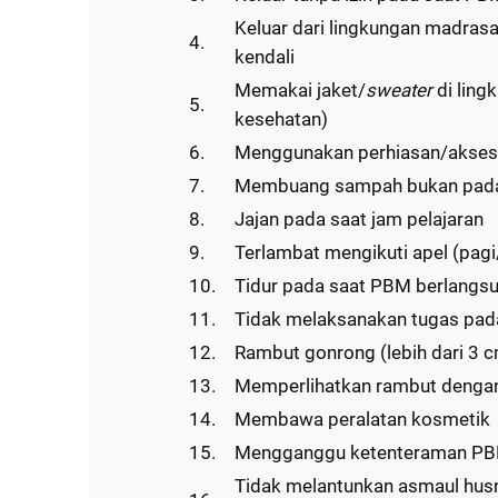
Keluar dari lingkungan madrasa
4.
kendali
Memakai jaket/
sweater
di ling
5.
kesehatan)
6.
Menggunakan perhiasan/akses
7.
Membuang sampah bukan pad
8.
Jajan pada saat jam pelajaran
9.
Terlambat mengikuti apel (pagi
10.
Tidur pada saat PBM berlangs
11.
Tidak melaksanakan tugas pada
12.
Rambut gonrong (lebih dari 3 
13.
Memperlihatkan rambut dengan
14.
Membawa peralatan kosmetik
15.
Mengganggu ketenteraman P
Tidak melantunkan asmaul hus