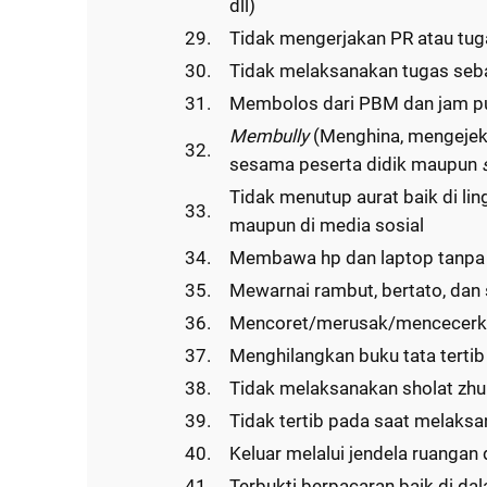
dll)
29.
Tidak mengerjakan PR atau tug
30.
Tidak melaksanakan tugas seb
31.
Membolos dari PBM dan jam p
Membully
(Menghina, mengejek,
32.
sesama peserta didik maupun
Tidak menutup aurat baik di li
33.
maupun di media sosial
34.
Membawa hp dan laptop tanpa 
35.
Mewarnai rambut, bertato, dan 
36.
Mencoret/merusak/mencecerka
37.
Menghilangkan buku tata tertib 
38.
Tidak melaksanakan sholat zhuh
39.
Tidak tertib pada saat melaksa
40.
Keluar melalui jendela ruanga
41.
Terbukti berpacaran baik di d