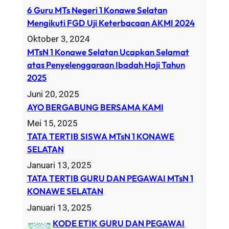
r
6 Guru MTs Negeri 1 Konawe Selatan
c
Mengikuti FGD Uji Keterbacaan AKMI 2024
h
Oktober 3, 2024
MTsN 1 Konawe Selatan Ucapkan Selamat
atas Penyelenggaraan Ibadah Haji Tahun
2025
Juni 20, 2025
AYO BERGABUNG BERSAMA KAMI
Mei 15, 2025
TATA TERTIB SISWA MTsN 1 KONAWE
SELATAN
Januari 13, 2025
TATA TERTIB GURU DAN PEGAWAI MTsN 1
KONAWE SELATAN
Januari 13, 2025
KODE ETIK GURU DAN PEGAWAI