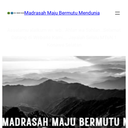
Lewati
Madrasah Maju Bermutu Mendunia
ke
konten
Assalamu alaikum wr. wb.. Ahlan wa Sahlan…Selamat
Datang di Website Kami…. Jayalah Selalu MTsN 1
Konawe Selatan