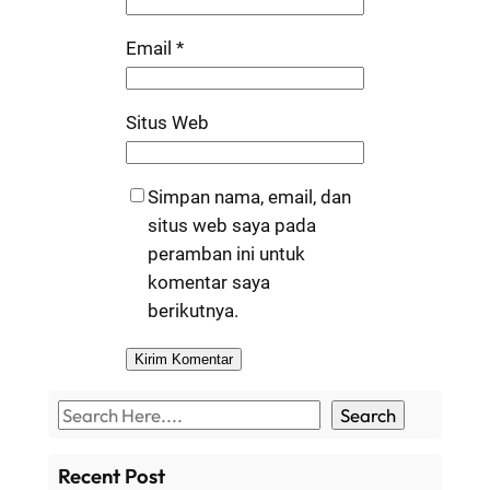
Email
*
Situs Web
Simpan nama, email, dan
situs web saya pada
peramban ini untuk
komentar saya
berikutnya.
S
Search
e
a
Recent Post