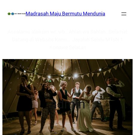
Lewati
Madrasah Maju Bermutu Mendunia
ke
konten
Assalamu alaikum wr. wb.. Ahlan wa Sahlan…Selamat
Datang di Website Kami…. Jayalah Selalu MTsN 1
Konawe Selatan
admin