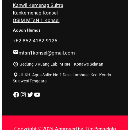
Kanwil Kemenag Sultra
Kankemenag Konsel
OSIM MTsN 1 Konsel
Aduan Humas
+62 852-4182-9125
mtsn1konsel@gmail.com
Gedung 3 Ruang Lab. MTsN 1 Konawe Selatan
Jl. KH. Agus Salim No.1 Desa Lambusa Kec. Konda
Sulawesi Tenggara
https://web.facebook.com/profile.php?id=100077647453186
Instagram
Twitter
YouTube
Copyright © 2024,Approved by. Tim Pengelola