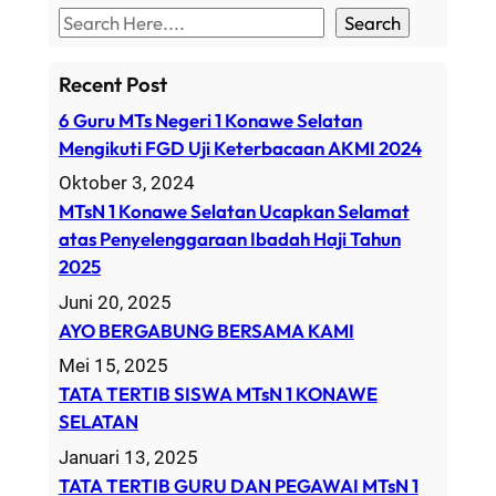
S
Search
e
a
Recent Post
r
6 Guru MTs Negeri 1 Konawe Selatan
c
Mengikuti FGD Uji Keterbacaan AKMI 2024
h
Oktober 3, 2024
MTsN 1 Konawe Selatan Ucapkan Selamat
atas Penyelenggaraan Ibadah Haji Tahun
2025
Juni 20, 2025
AYO BERGABUNG BERSAMA KAMI
Mei 15, 2025
TATA TERTIB SISWA MTsN 1 KONAWE
SELATAN
Januari 13, 2025
TATA TERTIB GURU DAN PEGAWAI MTsN 1